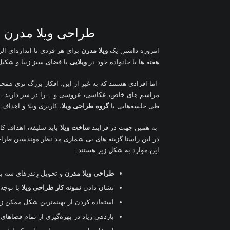
طراحی ویلا مدرن | 
امروزه داشتن یک
ویلا مدرن
برای هر فردی تا اندازه‌ای ا
هفته ها با خانواده خود در
ویلایی
با فضای سبز زیبا و شکیل
اما افرادی هستند که به غیر از این، افکار بزرگ تری همچ
مراسم های خاص، عکاسی، عروسی و… را در سر دارند. به ه
طی جلسه‌هایی با
گروه طراحی ویلا
، کاربری ویلا و اهداف 
به همین جهت در فرآیند
ساخت ویلا
باید سلیقه، اهداف ک
در این راستا گزینه های بی شماری مد نظر مهندسین طراحی
این موارد به شکل زیر هستند
:
طراحی ویلا مدرن
و تحویل رِندرهای سه بع
نشان دادن
نمونه کار طراحی ویلا
با توجه
استفاده کردن از بهینه‌ترین شکل ممکن زم
بازدهی زیاد در بهره‌گیری از تمام فضاهای