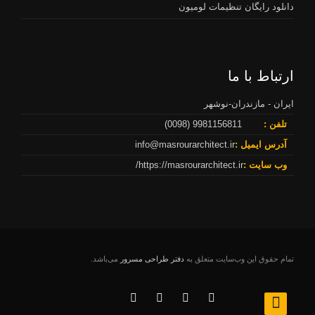
دانلود رایگان تنظیمات لومیون
ارتباط با ما
ایران - مازندران-نوشهر
تلفن :
9981156811 (0098)
آدرس ایمیل :
info@masrourarchitect.ir
وب سایت :
https://masrourarchitect.ir/
تمام حقوق اين وب‌سايت متعلق به
دفتر طراحی مسرور
می‌باشد.