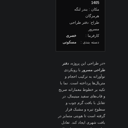
1405
مکان : بندر لنگه
هرمزگان
طراح: دفتر طراحی
مسرور
کارفرما :
خصری
دسته بندی :
مسکونی
«در طراحی این پروژه،
دفتر
طراحی مسرور
با رویکردی
نوآورانه به ترکیب احجام و
متریال‌ها پرداخته است. نما با
تکیه بر خطوط معمارانه صریح
و قاب‌های سفید مینیمال، در
تقابل با بافت گرم چوب و
سطوح تیره و مشبک قرار
گرفته است تا هویتی متمایز در
بافت شهری ایجاد کند. تعادل