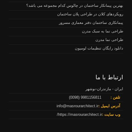
بهترین پیمانکار ساختمان در چالوس کدام مجموعه می باشد؟
رویکردهای کلان در طراحی پلان ساختمان
پیمانکاری ساختمان دفتر معماری مسرور
طراحی نما به سبک مدرن
طراحی نما مدرن
دانلود رایگان تنظیمات لومیون
ارتباط با ما
ایران - مازندران-نوشهر
تلفن :
9981156811 (0098)
آدرس ایمیل :
info@masrourarchitect.ir
وب سایت :
https://masrourarchitect.ir/